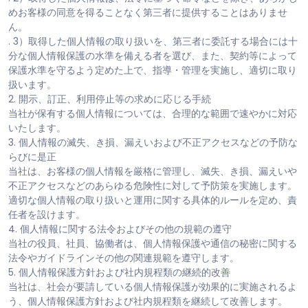
めお客様の同意を得ることなく第三者に提供することはありませ
ん。
. 3）取得した個人情報の取り扱いを、第三者に委託する場合には十
分な個人情報保護の水準を備える者を選び、また、契約等によって
保護水準を守るよう定めた上で、指導・管理を実施し、適切に取り
扱います。
2. 開示、訂正、利用停止等の求めに応じる手続
当社が保有する個人情報については、合理的な範囲で速やかに対応
いたします。
3. 個人情報の滅失、き損、漏えいおよび不正アクセスなどの予防な
らびに是正
当社は、お客様の個人情報を厳格に管理し、滅失、き損、漏えいや
不正アクセスなどのあらゆる危険性に対して予防策を実施します。
適切な個人情報の取り扱いと運用に関する具体的ルールを定め、責
任者を設けます。
4. 個人情報に関する法令およびその他の規範の遵守
当社の役員、社員、協働者は、個人情報保護や通信の秘密に関する
法令やガイドラインその他の関連規範を遵守します。
5. 個人情報保護方針および社内規程類の継続的改善
当社は、社会が要請している個人情報保護が効果的に実施されるよ
う、個人情報保護方針および社内規程類を継続して改善します。