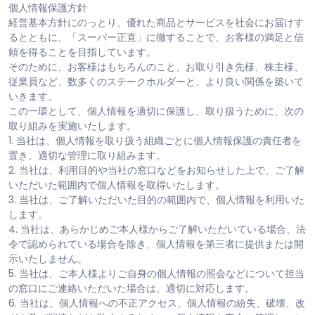
個人情報保護方針
経営基本方針にのっとり、優れた商品とサービスを社会にお届けす
るとともに、「スーパー正直」に徹することで、お客様の満足と信
頼を得ることを目指しています。
そのために、お客様はもちろんのこと、お取り引き先様、株主様、
従業員など、数多くのステークホルダーと、より良い関係を築いて
いきます。
この一環として、個人情報を適切に保護し、取り扱うために、次の
取り組みを実施いたします。
1. 当社は、個人情報を取り扱う組織ごとに個人情報保護の責任者を
置き、適切な管理に取り組みます。
2. 当社は、利用目的や当社の窓口などをお知らせした上で、ご了解
いただいた範囲内で個人情報を取得いたします。
3. 当社は、ご了解いただいた目的の範囲内で、個人情報を利用いた
します。
4. 当社は、あらかじめご本人様からご了解いただいている場合、法
令で認められている場合を除き、個人情報を第三者に提供または開
示いたしません。
5. 当社は、ご本人様よりご自身の個人情報の照会などについて担当
の窓口にご連絡いただいた場合は、適切に対応します。
6. 当社は、個人情報への不正アクセス、個人情報の紛失、破壊、改