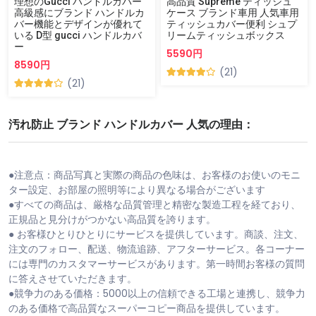
理想のGucci ハンドルカバー
高品質 Supreme ティッシュ
高級感にブランド ハンドルカ
ケース ブランド車用 人気車用
バー機能とデザインが優れて
ティッシュカバー便利 シュプ
いる D型 gucci ハンドルカバ
リームティッシュボックス
ー
5590円
8590円
(21)
(21)
汚れ防止 ブランド ハンドルカバー 人気の理由：
●注意点：商品写真と実際の商品の色味は、お客様のお使いのモニ
ター設定、お部屋の照明等により異なる場合がございます
●すべての商品は、厳格な品質管理と精密な製造工程を経ており、
正規品と見分けがつかない高品質を誇ります。
● お客様ひとりひとりにサービスを提供しています。商談、注文、
注文のフォロー、配送、物流追跡、アフターサービス。各コーナー
には専門のカスタマーサービスがあります。第一時間お客様の質問
に答えさせていただきます。
●競争力のある価格：5000以上の信頼できる工場と連携し、競争力
のある価格で高品質なスーパーコピー商品を提供しています。