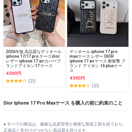
2026年版 高品質なディオール
ディオール iphone 17 pro
iphone 17/17 pro ケースdior
maxケース レザー DIOR
レザー iphone 17 airカバーブ
iphone 17 airケース 耐衝撃 ブ
ランドアイホン17 ケース
ランド アイホン 16 plusケー
ス
4290円
4390円
(21)
(21)
Dior Iphone 17 Pro Maxケース を購入の前に約束のこと
● すべての商品は、厳格な品質管理と精密な製造工程を経ており、
正規品と見分けがつかない高品質を誇ります。