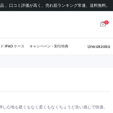
品， 口コミ評価が高く、売れ筋ランキング常連、送料無料。
0
Line:akzaka
ド IPAD ケース
キャンペーン・割引特典
押し心地も硬くもなく柔くもなくちょうど良い感じで快適。