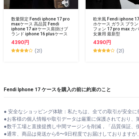
数量限定 Fendi iphone 17 pro
欧米風 Fendi iphone 1
maxケース 高品質 Fendi
ホケース ガラス ブラ
iphone 17 airケース肩掛けブ
フォン 17 pro max カ
ランド iphone 16 plusケース
女兼用 最新型
4390円
4390円
(21)
(21)
Fendi Iphone 17 ケースを購入の前に約束のこと
● 安全なショッピング体験：私たちは、全ての取引が安全に
●お客様の個人情報や取引データは厳重に保護されており、
●数千工場と直接提携し中間マージンを削減，「品質保証、
●通常、商品は発送から6〜9日程度でお届けしております