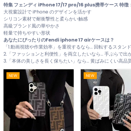
特集 フェンディ iPhone 17/17 pro/16 plus携帯ケース 特徴
大視窗設計で iPhone のデザインを活かす
シリコン素材で耐衝撃性と柔らかい触感
高級ブランド風の華やかさ
軽量で持ちやすい形状
あなたにぴったりのFendi iphone 17 airケースは？
「1.動画視聴や作業効率」を重視するなら… 回転するスタ
2.「ファッションと利便性」を両立したいなら… 手ぶらで
3.「本体の美しさを長く保ちたい」なら… 黄ばみにくい高
NEW
NEW