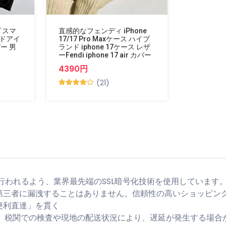
7 スマ
直感的なフェンディ iPhone
ンドアイ
17/17 Pro Maxケース ハイブ
バー 男
ランド iphone 17ケース レザ
ーFendi iphone 17 air カバー
4390円
(21)
行われるよう、業界最先端のSSL暗号化技術を使用しています
第三者に漏洩することはありません。信頼性の高いショッピン
便利直達」を貫く
が、税関での検査や現地の配送状況により、遅延が発生する場合